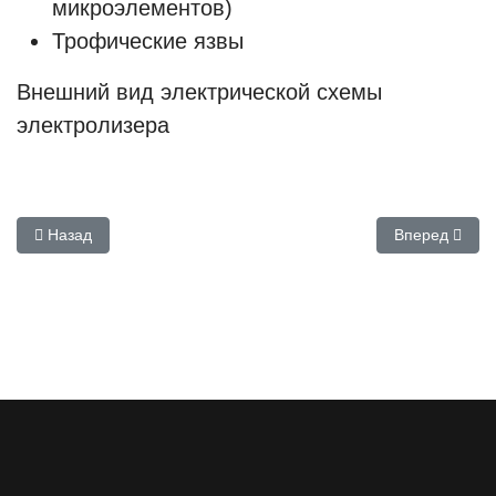
микроэлементов)
Трофические язвы
Внешний вид электрической схемы
электролизера
Предыдущий: Минерализатор и ионизатор Ашбах после осмос
Следующий: Э
Назад
Вперед