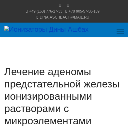
+49 (163) 776-17-33
+78 905-57-58-159
DINA.ASCHBACH@MAIL.RU
Лечение аденомы
предстательной железы
ионизированными
растворами с
микроэлементами