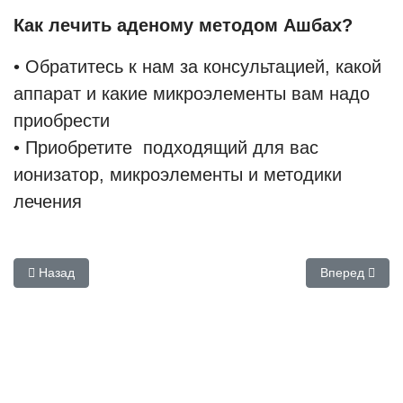
Как лечить аденому методом Ашбах?
• Обратитесь к нам за консультацией, какой
аппарат и какие микроэлементы вам надо
приобрести
• Приобретите подходящий для вас
ионизатор, микроэлементы и методики
лечения
Предыдущий: Лечение аденомы предстательной железы иони
Следующий: Р
Назад
Вперед