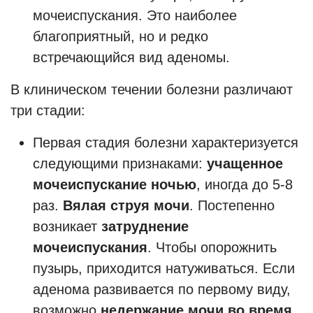
мочеиспускания. Это наиболее
благоприятный, но и редко
встречающийся вид аденомы.
В клиническом течении болезни различают
три стадии:
Первая стадия болезни характеризуется
следующими признаками:
учащенное
мочеиспускание ночью
, иногда до 5-8
раз.
Вялая струя мочи
. Постепенно
возникает
затруднение
мочеиспускания
. Чтобы опорожнить
пузырь, приходится натуживаться. Если
аденома развивается по первому виду,
возможно
недержание мочи во время